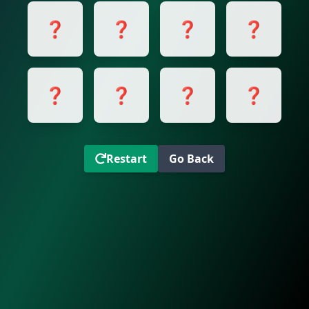
❓
❓
❓
❓
❓
❓
❓
❓
Restart
Go Back