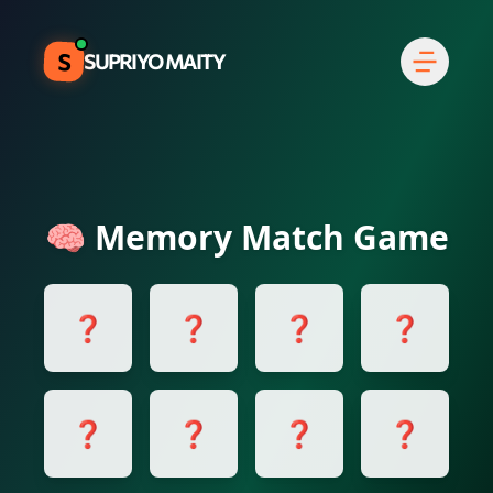
S
SUPRIYO MAITY
🧠 Memory Match Game
❓
❓
❓
❓
❓
❓
❓
❓